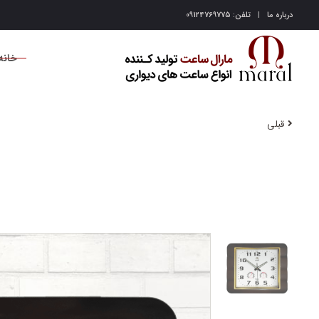
درباره ما
تلفن: 09124769775
خانه
قبلی