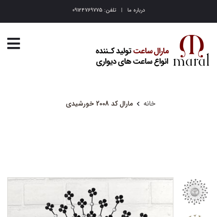
درباره ما
تلفن: 09124769775
خانه
مارال کد 2008 خورشیدی