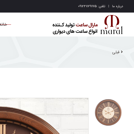
درباره ما
تلفن: 09124769775
خانه
قبلی