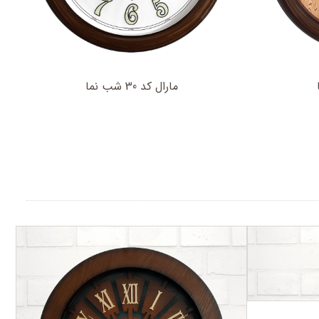
مارال کد 30 شب نما