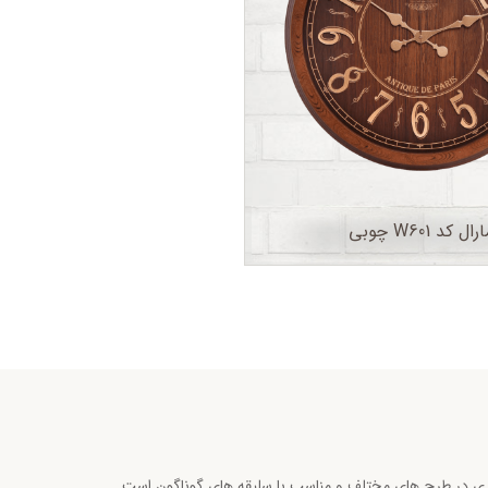
رال کد W601 چوبی
اری در طرح های مختلف و مناسب با سلیقه های گوناگون است.