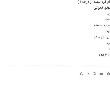
م گرد بیصدا ( درجه ۱ )
ور تایوانی
ب
وب
وب برجسته
وب
یورتان ترک
ب
دد