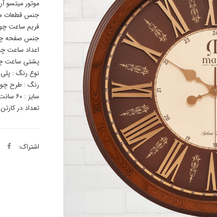
موتور میتسو آرا
جنس قطعات موت
فریم ساعت چو
جنس صفحه چ
اعداد ساعت چ
پشتی ساعت چ
نوع رنگ : پلی 
رنگ : طرح چو
سایز : ۶۰ سانت
تعداد در کارتن : ۳ ع
اشتراک: