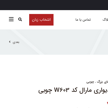
انتخاب زبان
لاگ
تماس با ما
بعدی
ای بزرگ
،
چوبی
 مارال کد W603 چوبی