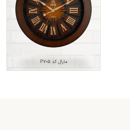
مارال کد P705