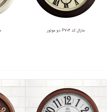
مارال کد P704 دو موتور
ما